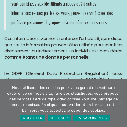
sont combinées aux identifiants uniques et à d’autres
informations reçues par les serveurs, peuvent servir à créer des
profils de personnes physiques et à identifier ces personnes.
Ces informations viennent renforcer l’article 26, qui indique
que toute information pouvant être utilisée pour identifier
directement ou indirectement un individu est considérée
comme étant une donnée personnelle
.
Le GDPR (General Data Protection Regulation), aussi
désignée sous son acronyme français RGPD (Règlement
général de protection des données) est le nouveau texte
Nous utilisons des cookies pour vous garantir la meilleure
de référence en matière de protection des données au
expérience sur notre site, faire des statistiques, vous proposer
niveau européen. Le règlement a été publié en mai 2016,
des services tiers de type vidéo comme Youtube, partage de
après de longues années d’élaboration.
réseaux sociaux. En cliquant sur valider et en fermant cette
bannière, vous acceptez le dépôt des cookies.
ACCEPTER
REFUSER
EN SAVOIR PLUS
Pour en savoir plus sur les cookies et traceurs, nous vous
invitons à consulter le site de la CNIL :
http://www.cnil.fr
.